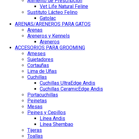
Alimento de Prescripción
Vet Life Natural Feline
Sustituto Lácteo Felino
Gatolac
ARENAS/ARENEROS PARA GATOS
Arenas
Areneros y Kennels
Areneros
ACCESORIOS PARA GROOMING
Arneses
Sujetadores
Cortauñas
Lima de Uñas
Cuchillas
Cuchillas UltraEdge Andis
Cuchillas CeramicEdge Andis
Portacuchillas
Peinetas
Mesas
Peines y Cepillos
Línea Andis
Línea Shernbao
Tijeras
Toallas