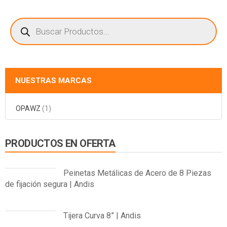
Búsqueda
de
productos
NUESTRAS MARCAS
OPAWZ
(1)
PRODUCTOS EN OFERTA
Peinetas Metálicas de Acero de 8 Piezas
de fijación segura | Andis
El
El
precio
precio
Tijera Curva 8” | Andis
original
actual