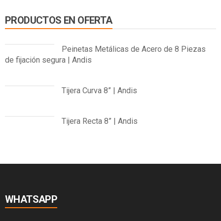
PRODUCTOS EN OFERTA
Peinetas Metálicas de Acero de 8 Piezas
de fijación segura | Andis
El
El
precio
precio
Tijera Curva 8” | Andis
original
actual
El
El
era:
es:
precio
precio
S/220.00.
S/199.00.
Tijera Recta 8” | Andis
original
actual
El
El
era:
es:
precio
precio
S/588.00.
S/529.20.
original
actual
era:
es:
S/432.00.
S/388.80.
WHATSAPP