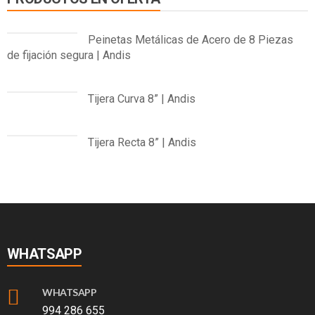
Peinetas Metálicas de Acero de 8 Piezas
de fijación segura | Andis
El
El
precio
precio
Tijera Curva 8” | Andis
original
actual
El
El
era:
es:
precio
precio
S/220.00.
S/199.00.
Tijera Recta 8” | Andis
original
actual
El
El
era:
es:
precio
precio
S/588.00.
S/529.20.
original
actual
era:
es:
S/432.00.
S/388.80.
WHATSAPP
WHATSAPP
994 286 655