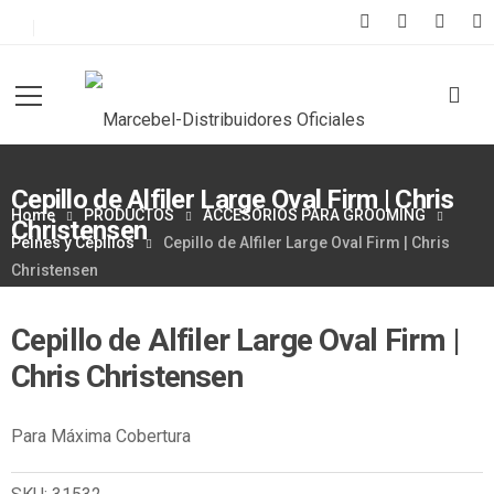
Cepillo de Alfiler Large Oval Firm | Chris
Home
PRODUCTOS
ACCESORIOS PARA GROOMING
Christensen
Peines y Cepillos
Cepillo de Alfiler Large Oval Firm | Chris
Christensen
Cepillo de Alfiler Large Oval Firm |
Chris Christensen
Para Máxima Cobertura