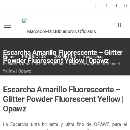
Escarcha Amarillo Fluorescente – Glitter
Home
PRODUCTOS
COSMÉTICA
Escarchas
Powder Fluorescent Yellow | Opawz
Escarcha Amarillo Fluorescente – Glitter Powder Fluorescent
Yellow | Opawz
Escarcha Amarillo Fluorescente –
Glitter Powder Fluorescent Yellow |
Opawz
La Escarcha ultra brillante y ultra fino de OPAWZ para el