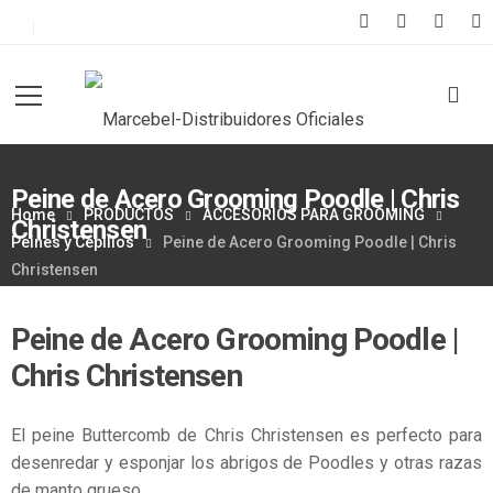
Peine de Acero Grooming Poodle | Chris
Home
PRODUCTOS
ACCESORIOS PARA GROOMING
Christensen
Peines y Cepillos
Peine de Acero Grooming Poodle | Chris
Christensen
Peine de Acero Grooming Poodle |
Chris Christensen
El peine Buttercomb de Chris Christensen es perfecto para
desenredar y esponjar los abrigos de Poodles y otras razas
de manto grueso